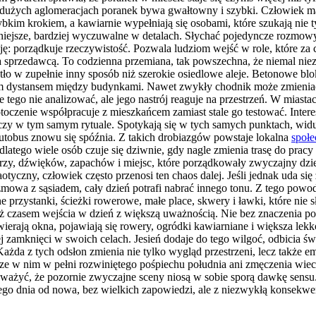
 W dużych aglomeracjach poranek bywa gwałtowny i szybki. Człowiek m
kim krokiem, a kawiarnie wypełniają się osobami, które szukają nie ty
ojniejsze, bardziej wyczuwalne w detalach. Słychać pojedyncze rozmo
 porządkuje rzeczywistość. Pozwala ludziom wejść w role, które za ch
sprzedawcą. To codzienna przemiana, tak powszechna, że niemal nieza
atło w zupełnie inny sposób niż szerokie osiedlowe aleje. Betonowe bl
m dystansem między budynkami. Nawet zwykły chodnik może zmieniać ch
tego nie analizować, ale jego nastrój reaguje na przestrzeń. W miastac
oczenie współpracuje z mieszkańcem zamiast stale go testować. Interes
iczy w tym samym rytuale. Spotykają się w tych samych punktach, widu
autobus znowu się spóźnia. Z takich drobiazgów powstaje lokalna
społe
dlatego wiele osób czuje się dziwnie, gdy nagle zmienia trasę do pracy
arzy, dźwięków, zapachów i miejsc, które porządkowały zwyczajny dzie
haotyczny, człowiek często przenosi ten chaos dalej. Jeśli jednak uda 
zmowa z sąsiadem, cały dzień potrafi nabrać innego tonu. Z tego powodu
e przystanki, ścieżki rowerowe, małe place, skwery i ławki, które nie s
czasem wejścia w dzień z większą uważnością. Nie bez znaczenia pozos
wierają okna, pojawiają się rowery, ogródki kawiarniane i większa lekk
j zamknięci w swoich celach. Jesień dodaje do tego wilgoć, odbicia świ
. Każda z tych odsłon zmienia nie tylko wygląd przestrzeni, lecz takż
zcze w nim w pełni rozwiniętego pośpiechu południa ani zmęczenia wiec
ażyć, że pozornie zwyczajne sceny niosą w sobie sporą dawkę sensu. M
dego dnia od nowa, bez wielkich zapowiedzi, ale z niezwykłą konsekwe