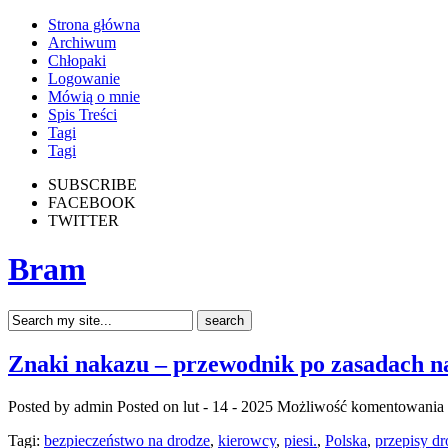
Strona główna
Archiwum
Chłopaki
Logowanie
Mówią o mnie
Spis Treści
Tagi
Tagi
SUBSCRIBE
FACEBOOK
TWITTER
Bram
Znaki nakazu – przewodnik po zasadach n
Posted by admin
Posted on lut - 14 - 2025
Możliwość komentowania
Tagi:
bezpieczeństwo na drodze
,
kierowcy
,
piesi.
,
Polska
,
przepisy d