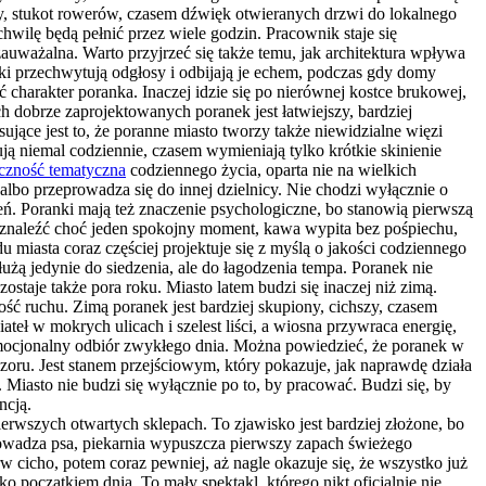
wy, stukot rowerów, czasem dźwięk otwieranych drzwi do lokalnego
wilę będą pełnić przez wiele godzin. Pracownik staje się
uważalna. Warto przyjrzeć się także temu, jak architektura wpływa
oki przechwytują odgłosy i odbijają je echem, podczas gdy domy
arakter poranka. Inaczej idzie się po nierównej kostce brukowej,
h dobrze zaprojektowanych poranek jest łatwiejszy, bardziej
ujące jest to, że poranne miasto tworzy także niewidzialne więzi
ją niemal codziennie, czasem wymieniają tylko krótkie skinienie
czność tematyczna
codziennego życia, oparta nie na wielkich
 albo przeprowadza się do innej dzielnicy. Nie chodzi wyłącznie o
ń. Poranki mają też znaczenie psychologiczne, bo stanowią pierwszą
się znaleźć choć jeden spokojny moment, kawa wypita bez pośpiechu,
 miasta coraz częściej projektuje się z myślą o jakości codziennego
łużą jedynie do siedzenia, ale do łagodzenia tempa. Poranek nie
taje także pora roku. Miasto latem budzi się inaczej niż zimą.
ość ruchu. Zimą poranek jest bardziej skupiony, cichszy, czasem
ateł w mokrych ulicach i szelest liści, a wiosna przywraca energię,
e emocjonalny odbiór zwykłego dnia. Można powiedzieć, że poranek w
zoru. Jest stanem przejściowym, który pokazuje, jak naprawdę działa
iasto nie budzi się wyłącznie po to, by pracować. Budzi się, by
ncją.
erwszych otwartych sklepach. To zjawisko jest bardziej złożone, bo
prowadza psa, piekarnia wypuszcza pierwszy zapach świeżego
rw cicho, potem coraz pewniej, aż nagle okazuje się, że wszystko już
o początkiem dnia. To mały spektakl, którego nikt oficjalnie nie