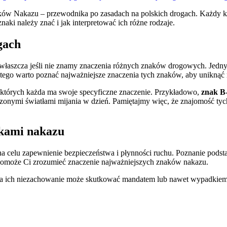
aków Nakazu – przewodnika​ po⁤ zasadach na ⁤polskich drogach. ‌Każdy 
 znaki należy znać i jak interpretować ich⁤ różne rodzaje.
gach
aszcza ‌jeśli nie znamy znaczenia ⁢różnych znaków‌ drogowych. Jedn
go warto ⁢poznać najważniejsze ‍znaczenia tych​ znaków, aby uniknąć 
z których‍ każda ​ma swoje specyficzne znaczenie. Przykładowo,
znak B
czonymi światłami mijania w dzień. Pamiętajmy więc, że znajomość t
akami nakazu
 na ⁣celu zapewnienie bezpieczeństwa i płynności ruchu. Poznanie pods
 pomoże Ci zrozumieć znaczenie najważniejszych znaków nakazu.
, a ich niezachowanie może ‌skutkować mandatem ​lub ​nawet wypadkiem