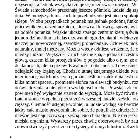
reżyseruje, a jednak wszystko zdaje się mieć swoje miejsce.
Światła samochodów przecinają jeszcze półmrok, ludzie idą szyb
dnia. W mniejszych miastach to przebudzenie jest nieco spok
sklepu. W obu przypadkach poranek ma jednak podobną funkcję:
pracownikiem, uczeń uczniem, kierowca kierowcą, sprzedawca 
na odbiór poranka. Wąskie uliczki starego centrum kierują świ
jednorodzinne tłumią hałas drzewami, ogrodzeniami i większy
inaczej po nowoczesnej, szerokiej promenadzie. Człowiek może 
naturalny, mniej męczący. Można wtedy odnieść wrażenie, że ot
między ludźmi. Większość z nich się nie zna, a jednak uczestn
głową, czasem kilka prostych słów o pogodzie albo o tym, że 
deklaracjach, ale na przewidywalności i obecności. To właśnie 
odległość czy logistykę. Chodzi o utratę znajomego układu tw
interpretację nadchodzących godzin. Jeśli początek dnia jest c
kilka minut spaceru, promienie słońca na elewacji budynku, ro
doświadczenia, a nie tylko o wydajności ruchu. Powstają zielon
powinien być wyłącznie startem do wyścigu. Może być również 
Latem słońce wypełnia przestrzeń wcześniej, ludzie częściej ot
cięższy. Ciemność ustępuje wolniej, a ludzie wydają się bardzie
jakby całe miasto przypominało sobie, że potrafi się odradzać
mieście jest najuczciwszą częścią jego charakteru. Nie ma jes
miejski organizm. Wystarczy przez chwilę obserwować, by zauw
znowu stworzyć przestrzeń dla tysięcy drobnych historii. Każ