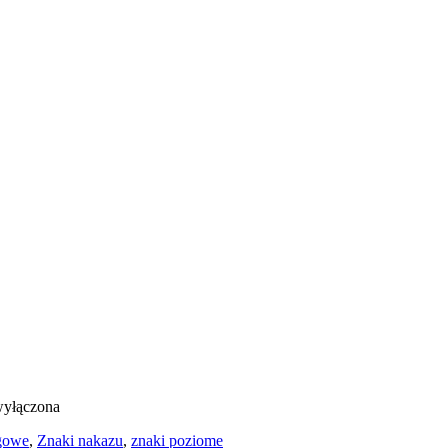
wyłączona
ogowe
,
Znaki nakazu
,
znaki poziome