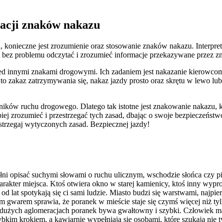
tacji znaków nakazu
ch,‌ konieczne ⁣jest zrozumienie‍ oraz stosowanie znaków nakazu. ⁤Interp
 bez problemu‌ odczytać i zrozumieć ‍informacje przekazywane przez ⁤z
zed innymi znakami drogowymi. Ich zadaniem jest‌ nakazanie kierowcom
to zakaz zatrzymywania się, nakaz ⁢jazdy prosto⁣ oraz ⁣skrętu w lewo 
ników ruchu drogowego. Dlatego tak istotne jest znakowanie nakazu, k
piej zrozumieć i przestrzegać‍ tych zasad, dbając o swoje bezpieczeńst
estrzegaj wytyczonych⁣ zasad.​ Bezpiecznej jazdy!
łni opisać suchymi słowami o ruchu ulicznym, wschodzie słońca czy pi
charakter miejsca. Ktoś otwiera okno w starej kamienicy, ktoś inny wy
od lat spotykają się ci sami ludzie. Miasto budzi się warstwami, najpie
 gwarem sprawia, że poranek w mieście staje się czymś więcej niż tylk
 W dużych aglomeracjach poranek bywa gwałtowny i szybki. Człowiek m
kim krokiem, a kawiarnie wypełniają się osobami, które szukają nie ty