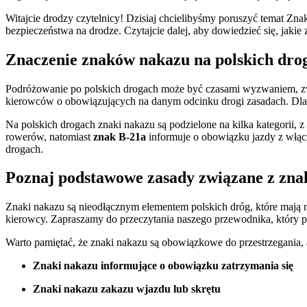
Witajcie drodzy czytelnicy! Dzisiaj ‍chcielibyśmy poruszyć temat⁢ Zn
bezpieczeństwa na drodze.⁣ Czytajcie dalej, ​aby dowiedzieć ​się,⁤ jakie
Znaczenie znaków nakazu na polskich dro
Podróżowanie po polskich drogach może ‍być czasami wyzwaniem, zwł
kierowców o obowiązujących na danym odcinku drogi⁢ zasadach. Dlate
Na ​polskich drogach znaki nakazu są podzielone na kilka kategorii, 
rowerów, natomiast
znak B-21a
informuje o obowiązku jazdy ​z włą
drogach.
Poznaj podstawowe zasady związane ​z zn
Znaki nakazu są nieodłącznym elementem polskich dróg, ​które⁤ mają⁣
kierowcy. Zapraszamy‌ do przeczytania naszego przewodnika, który
Warto pamiętać, że znaki nakazu są obowiązkowe do⁢ przestrzegania
Znaki⁣ nakazu informujące o obowiązku zatrzymania się
Znaki ‍nakazu zakazu wjazdu lub skrętu