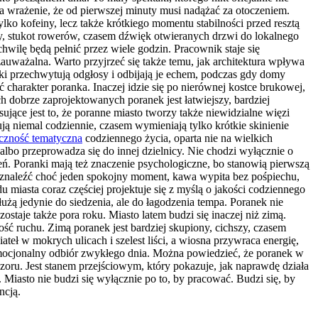
a wrażenie, że od pierwszej minuty musi nadążać za otoczeniem.
lko kofeiny, lecz także krótkiego momentu stabilności przed resztą
wy, stukot rowerów, czasem dźwięk otwieranych drzwi do lokalnego
wilę będą pełnić przez wiele godzin. Pracownik staje się
uważalna. Warto przyjrzeć się także temu, jak architektura wpływa
oki przechwytują odgłosy i odbijają je echem, podczas gdy domy
arakter poranka. Inaczej idzie się po nierównej kostce brukowej,
h dobrze zaprojektowanych poranek jest łatwiejszy, bardziej
ujące jest to, że poranne miasto tworzy także niewidzialne więzi
ją niemal codziennie, czasem wymieniają tylko krótkie skinienie
czność tematyczna
codziennego życia, oparta nie na wielkich
 albo przeprowadza się do innej dzielnicy. Nie chodzi wyłącznie o
ń. Poranki mają też znaczenie psychologiczne, bo stanowią pierwszą
się znaleźć choć jeden spokojny moment, kawa wypita bez pośpiechu,
 miasta coraz częściej projektuje się z myślą o jakości codziennego
łużą jedynie do siedzenia, ale do łagodzenia tempa. Poranek nie
taje także pora roku. Miasto latem budzi się inaczej niż zimą.
ość ruchu. Zimą poranek jest bardziej skupiony, cichszy, czasem
ateł w mokrych ulicach i szelest liści, a wiosna przywraca energię,
e emocjonalny odbiór zwykłego dnia. Można powiedzieć, że poranek w
zoru. Jest stanem przejściowym, który pokazuje, jak naprawdę działa
iasto nie budzi się wyłącznie po to, by pracować. Budzi się, by
ncją.