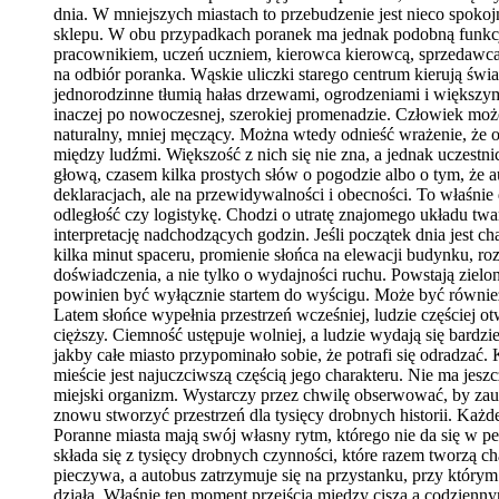
dnia. W mniejszych miastach to przebudzenie jest nieco spok
sklepu. W obu przypadkach poranek ma jednak podobną funkcję:
pracownikiem, uczeń uczniem, kierowca kierowcą, sprzedawca 
na odbiór poranka. Wąskie uliczki starego centrum kierują świ
jednorodzinne tłumią hałas drzewami, ogrodzeniami i większy
inaczej po nowoczesnej, szerokiej promenadzie. Człowiek może 
naturalny, mniej męczący. Można wtedy odnieść wrażenie, że ot
między ludźmi. Większość z nich się nie zna, a jednak uczestn
głową, czasem kilka prostych słów o pogodzie albo o tym, że 
deklaracjach, ale na przewidywalności i obecności. To właśnie 
odległość czy logistykę. Chodzi o utratę znajomego układu tw
interpretację nadchodzących godzin. Jeśli początek dnia jest c
kilka minut spaceru, promienie słońca na elewacji budynku, ro
doświadczenia, a nie tylko o wydajności ruchu. Powstają zielon
powinien być wyłącznie startem do wyścigu. Może być również 
Latem słońce wypełnia przestrzeń wcześniej, ludzie częściej ot
cięższy. Ciemność ustępuje wolniej, a ludzie wydają się bardzie
jakby całe miasto przypominało sobie, że potrafi się odradzać
mieście jest najuczciwszą częścią jego charakteru. Nie ma jes
miejski organizm. Wystarczy przez chwilę obserwować, by zauw
znowu stworzyć przestrzeń dla tysięcy drobnych historii. Każ
Poranne miasta mają swój własny rytm, którego nie da się w pe
składa się z tysięcy drobnych czynności, które razem tworzą 
pieczywa, a autobus zatrzymuje się na przystanku, przy którym 
działa. Właśnie ten moment przejścia między ciszą a codziennym