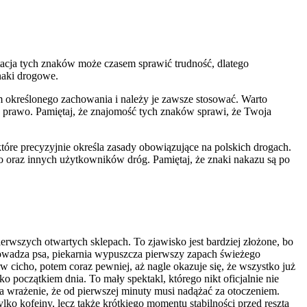
retacja‍ tych znaków może czasem sprawić trudność, dlatego
naki drogowe.
 określonego⁢ zachowania i należy je zawsze stosować. Warto
lub prawo. Pamiętaj, że znajomość tych znaków sprawi, że Twoja
tóre precyzyjnie określa zasady obowiązujące na polskich drogach.
wo oraz innych użytkowników dróg. ⁣Pamiętaj, że ‌znaki nakazu są po
erwszych otwartych sklepach. To zjawisko jest bardziej złożone, bo
prowadza psa, piekarnia wypuszcza pierwszy zapach świeżego
rw cicho, potem coraz pewniej, aż nagle okazuje się, że wszystko już
o początkiem dnia. To mały spektakl, którego nikt oficjalnie nie
a wrażenie, że od pierwszej minuty musi nadążać za otoczeniem.
lko kofeiny, lecz także krótkiego momentu stabilności przed resztą