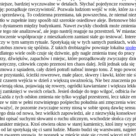
ojniejsze, bardziej wyczuwalne w detalach. Słychać pojedyncze rozmo
 porządkuje rzeczywistość. Pozwala ludziom wejść w role, które za ch
sprzedawcą. To codzienna przemiana, tak powszechna, że niemal nieza
atło w zupełnie inny sposób niż szerokie osiedlowe aleje. Betonowe bl
m dystansem między budynkami. Nawet zwykły chodnik może zmieniać ch
tego nie analizować, ale jego nastrój reaguje na przestrzeń. W miastac
oczenie współpracuje z mieszkańcem zamiast stale go testować. Interes
iczy w tym samym rytuale. Spotykają się w tych samych punktach, widu
autobus znowu się spóźnia. Z takich drobiazgów powstaje lokalna
społe
dlatego wiele osób czuje się dziwnie, gdy nagle zmienia trasę do pracy
arzy, dźwięków, zapachów i miejsc, które porządkowały zwyczajny dzie
haotyczny, człowiek często przenosi ten chaos dalej. Jeśli jednak uda 
zmowa z sąsiadem, cały dzień potrafi nabrać innego tonu. Z tego powodu
e przystanki, ścieżki rowerowe, małe place, skwery i ławki, które nie s
czasem wejścia w dzień z większą uważnością. Nie bez znaczenia pozos
wierają okna, pojawiają się rowery, ogródki kawiarniane i większa lekk
j zamknięci w swoich celach. Jesień dodaje do tego wilgoć, odbicia świ
. Każda z tych odsłon zmienia nie tylko wygląd przestrzeni, lecz takż
zcze w nim w pełni rozwiniętego pośpiechu południa ani zmęczenia wiec
ażyć, że pozornie zwyczajne sceny niosą w sobie sporą dawkę sensu. M
dego dnia od nowa, bez wielkich zapowiedzi, ale z niezwykłą konsekwe
łni opisać suchymi słowami o ruchu ulicznym, wschodzie słońca czy pi
charakter miejsca. Ktoś otwiera okno w starej kamienicy, ktoś inny wy
od lat spotykają się ci sami ludzie. Miasto budzi się warstwami, najpie
 gwarem sprawia, że poranek w mieście staje się czymś więcej niż tylk