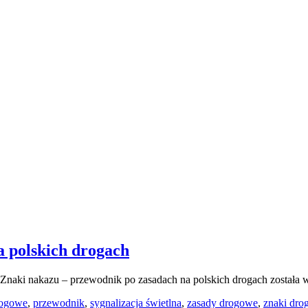
a polskich drogach
Znaki nakazu – przewodnik po zasadach na polskich drogach
została 
rogowe
,
przewodnik
,
sygnalizacja świetlna
,
zasady drogowe
,
znaki dr