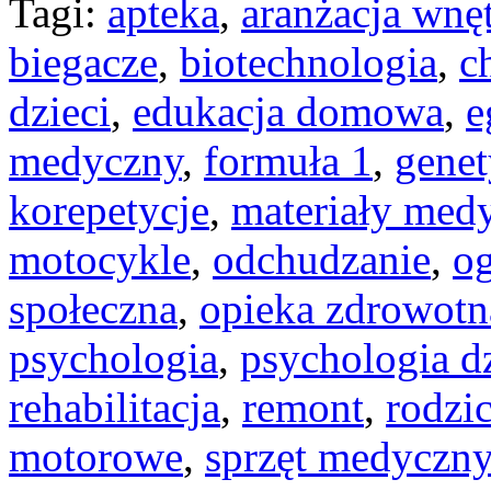
Tagi:
apteka
,
aranżacja wnę
biegacze
,
biotechnologia
,
c
dzieci
,
edukacja domowa
,
e
medyczny
,
formuła 1
,
gene
korepetycje
,
materiały med
motocykle
,
odchudzanie
,
o
społeczna
,
opieka zdrowotn
psychologia
,
psychologia d
rehabilitacja
,
remont
,
rodzi
motorowe
,
sprzęt medyczny