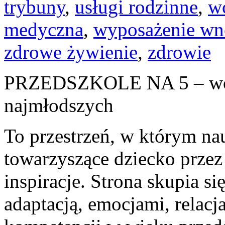
trybuny
,
usługi rodzinne
,
w
medyczna
,
wyposażenie wn
zdrowe żywienie
,
zdrowie
PRZEDSZKOLE NA 5 – wor
najmłodszych
To przestrzeń, w którym na
towarzyszące dziecko przez
inspiracje. Strona skupia s
adaptacją, emocjami, relac