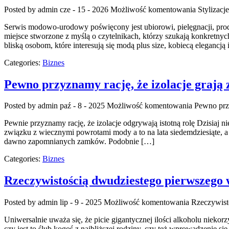
Posted by admin
cze - 15 - 2026
Możliwość komentowania
Stylizacj
Serwis modowo-urodowy poświęcony jest ubiorowi, pielęgnacji, pr
miejsce stworzone z myślą o czytelnikach, którzy szukają konkretnyc
bliską osobom, które interesują się modą plus size, kobiecą elegancj
Categories:
Biznes
Pewno przyznamy rację, że izolacje grają 
Posted by admin
paź - 8 - 2025
Możliwość komentowania
Pewno przy
Pewnie przyznamy rację, że izolacje odgrywają istotną rolę Dzisiaj n
związku z wiecznymi powrotami mody a to na lata siedemdziesiąte, a
dawno zapomnianych zamków. Podobnie […]
Categories:
Biznes
Rzeczywistością dwudziestego pierwszego 
Posted by admin
lip - 9 - 2025
Możliwość komentowania
Rzeczywist
Uniwersalnie uważa się, że picie gigantycznej ilości alkoholu niek
czy jest to ślub kogoś z najbliższej rodziny, czy też wprowadzenie s