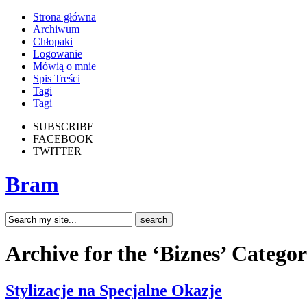
Strona główna
Archiwum
Chłopaki
Logowanie
Mówią o mnie
Spis Treści
Tagi
Tagi
SUBSCRIBE
FACEBOOK
TWITTER
Bram
Archive for the ‘Biznes’ Catego
Stylizacje na Specjalne Okazje