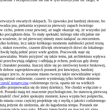
erwszych otwartych sklepach. To zjawisko jest bardziej złożone, bo
prowadza psa, piekarnia wypuszcza pierwszy zapach świeżego
rw cicho, potem coraz pewniej, aż nagle okazuje się, że wszystko już
o początkiem dnia. To mały spektakl, którego nikt oficjalnie nie
a wrażenie, że od pierwszej minuty musi nadążać za otoczeniem.
lko kofeiny, lecz także krótkiego momentu stabilności przed resztą
wy, stukot rowerów, czasem dźwięk otwieranych drzwi do lokalnego
wilę będą pełnić przez wiele godzin. Pracownik staje się
uważalna. Warto przyjrzeć się także temu, jak architektura wpływa
oki przechwytują odgłosy i odbijają je echem, podczas gdy domy
arakter poranka. Inaczej idzie się po nierównej kostce brukowej,
h dobrze zaprojektowanych poranek jest łatwiejszy, bardziej
ujące jest to, że poranne miasto tworzy także niewidzialne więzi
ją niemal codziennie, czasem wymieniają tylko krótkie skinienie
czność tematyczna
codziennego życia, oparta nie na wielkich
 albo przeprowadza się do innej dzielnicy. Nie chodzi wyłącznie o
ń. Poranki mają też znaczenie psychologiczne, bo stanowią pierwszą
się znaleźć choć jeden spokojny moment, kawa wypita bez pośpiechu,
 miasta coraz częściej projektuje się z myślą o jakości codziennego
łużą jedynie do siedzenia, ale do łagodzenia tempa. Poranek nie
taje także pora roku. Miasto latem budzi się inaczej niż zimą.