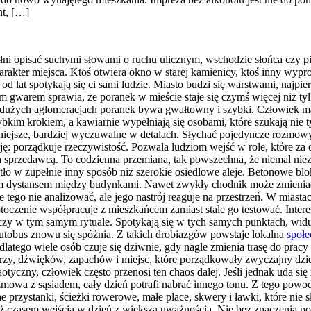
nt, […]
łni opisać suchymi słowami o ruchu ulicznym, wschodzie słońca czy pi
charakter miejsca. Ktoś otwiera okno w starej kamienicy, ktoś inny wy
od lat spotykają się ci sami ludzie. Miasto budzi się warstwami, najpie
 gwarem sprawia, że poranek w mieście staje się czymś więcej niż tylk
 W dużych aglomeracjach poranek bywa gwałtowny i szybki. Człowiek m
kim krokiem, a kawiarnie wypełniają się osobami, które szukają nie ty
ojniejsze, bardziej wyczuwalne w detalach. Słychać pojedyncze rozmo
 porządkuje rzeczywistość. Pozwala ludziom wejść w role, które za ch
sprzedawcą. To codzienna przemiana, tak powszechna, że niemal nieza
atło w zupełnie inny sposób niż szerokie osiedlowe aleje. Betonowe bl
m dystansem między budynkami. Nawet zwykły chodnik może zmieniać ch
tego nie analizować, ale jego nastrój reaguje na przestrzeń. W miastac
oczenie współpracuje z mieszkańcem zamiast stale go testować. Interes
iczy w tym samym rytuale. Spotykają się w tych samych punktach, widu
autobus znowu się spóźnia. Z takich drobiazgów powstaje lokalna
społe
dlatego wiele osób czuje się dziwnie, gdy nagle zmienia trasę do pracy
arzy, dźwięków, zapachów i miejsc, które porządkowały zwyczajny dzie
haotyczny, człowiek często przenosi ten chaos dalej. Jeśli jednak uda 
zmowa z sąsiadem, cały dzień potrafi nabrać innego tonu. Z tego powodu
e przystanki, ścieżki rowerowe, małe place, skwery i ławki, które nie s
czasem wejścia w dzień z większą uważnością. Nie bez znaczenia pozos