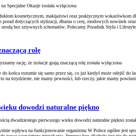
e na Specjalne Okazje
została wyłączona
oduktom kosmetycznym, makijażowi oraz praktycznym wskazówkom dla o
h porad dotyczących stylizacji, dbania o cerę, modowych nowinek oraz
ą i urodą bez sztywnych schematów. Polecamy Poradnik Stylu i Lifestyle
znaczącą rolę
znamy rację, że izolacje grają znaczącą rolę
została wyłączona
ie do końca rozumie się samo przez się, co już kiedyś może odejść do l
 to na trzydzieste, nie mamy pewności, lub rzeczy, jakie mamy powinn
wieku dowodzi naturalne piękno
ością dwudziestego pierwszego wieku dowodzi naturalne piękno
zosta
orzystnie wpływa na funkcjonowanie organizmu W Polsce ogólne jest sp
ię do nowo wynajętego mieszkania. Impreza bez alkoholu jest nie do pom