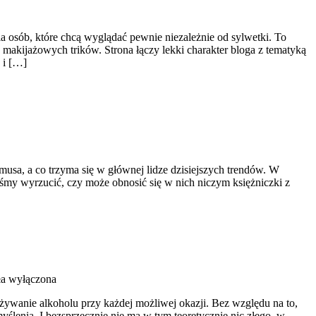
sób, które chcą wyglądać pewnie niezależnie od sylwetki. To
 makijażowych trików. Strona łączy lekki charakter bloga z tematyką
 i […]
amusa, a co trzyma się w głównej lidze dzisiejszych trendów. W
iśmy wyrzucić, czy może obnosić się w nich niczym księżniczki z
ła wyłączona
ożywanie alkoholu przy każdej możliwej okazji. Bez względu na to,
yślenia. I bezsprzecznie nie ma w tym teoretycznie nic złego, w