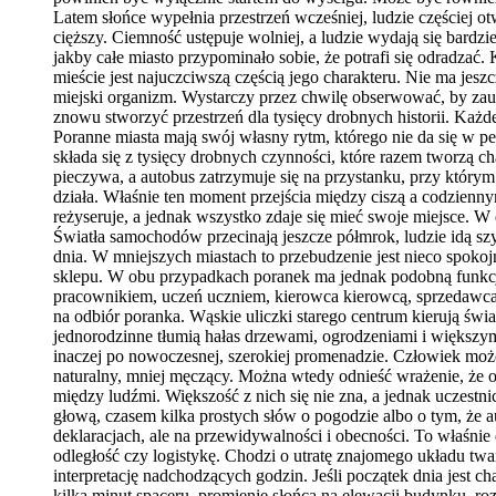
Latem słońce wypełnia przestrzeń wcześniej, ludzie częściej ot
cięższy. Ciemność ustępuje wolniej, a ludzie wydają się bardzie
jakby całe miasto przypominało sobie, że potrafi się odradzać
mieście jest najuczciwszą częścią jego charakteru. Nie ma jes
miejski organizm. Wystarczy przez chwilę obserwować, by zauw
znowu stworzyć przestrzeń dla tysięcy drobnych historii. Każ
Poranne miasta mają swój własny rytm, którego nie da się w pe
składa się z tysięcy drobnych czynności, które razem tworzą 
pieczywa, a autobus zatrzymuje się na przystanku, przy którym 
działa. Właśnie ten moment przejścia między ciszą a codziennym
reżyseruje, a jednak wszystko zdaje się mieć swoje miejsce.
Światła samochodów przecinają jeszcze półmrok, ludzie idą szyb
dnia. W mniejszych miastach to przebudzenie jest nieco spok
sklepu. W obu przypadkach poranek ma jednak podobną funkcję:
pracownikiem, uczeń uczniem, kierowca kierowcą, sprzedawca 
na odbiór poranka. Wąskie uliczki starego centrum kierują świ
jednorodzinne tłumią hałas drzewami, ogrodzeniami i większy
inaczej po nowoczesnej, szerokiej promenadzie. Człowiek może 
naturalny, mniej męczący. Można wtedy odnieść wrażenie, że ot
między ludźmi. Większość z nich się nie zna, a jednak uczestn
głową, czasem kilka prostych słów o pogodzie albo o tym, że 
deklaracjach, ale na przewidywalności i obecności. To właśnie 
odległość czy logistykę. Chodzi o utratę znajomego układu tw
interpretację nadchodzących godzin. Jeśli początek dnia jest c
kilka minut spaceru, promienie słońca na elewacji budynku, ro