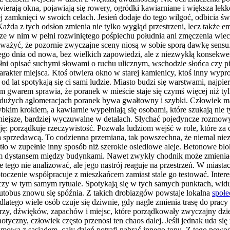
wierają okna, pojawiają się rowery, ogródki kawiarniane i większa lekk
j zamknięci w swoich celach. Jesień dodaje do tego wilgoć, odbicia świ
. Każda z tych odsłon zmienia nie tylko wygląd przestrzeni, lecz takż
zcze w nim w pełni rozwiniętego pośpiechu południa ani zmęczenia wiec
ażyć, że pozornie zwyczajne sceny niosą w sobie sporą dawkę sensu. M
dego dnia od nowa, bez wielkich zapowiedzi, ale z niezwykłą konsekwe
łni opisać suchymi słowami o ruchu ulicznym, wschodzie słońca czy pi
charakter miejsca. Ktoś otwiera okno w starej kamienicy, ktoś inny wy
od lat spotykają się ci sami ludzie. Miasto budzi się warstwami, najpie
 gwarem sprawia, że poranek w mieście staje się czymś więcej niż tylk
 W dużych aglomeracjach poranek bywa gwałtowny i szybki. Człowiek m
kim krokiem, a kawiarnie wypełniają się osobami, które szukają nie ty
ojniejsze, bardziej wyczuwalne w detalach. Słychać pojedyncze rozmo
 porządkuje rzeczywistość. Pozwala ludziom wejść w role, które za ch
sprzedawcą. To codzienna przemiana, tak powszechna, że niemal nieza
atło w zupełnie inny sposób niż szerokie osiedlowe aleje. Betonowe bl
m dystansem między budynkami. Nawet zwykły chodnik może zmieniać ch
tego nie analizować, ale jego nastrój reaguje na przestrzeń. W miastac
oczenie współpracuje z mieszkańcem zamiast stale go testować. Interes
iczy w tym samym rytuale. Spotykają się w tych samych punktach, widu
autobus znowu się spóźnia. Z takich drobiazgów powstaje lokalna
społe
dlatego wiele osób czuje się dziwnie, gdy nagle zmienia trasę do pracy
arzy, dźwięków, zapachów i miejsc, które porządkowały zwyczajny dzie
haotyczny, człowiek często przenosi ten chaos dalej. Jeśli jednak uda 
zmowa z sąsiadem, cały dzień potrafi nabrać innego tonu. Z tego powodu