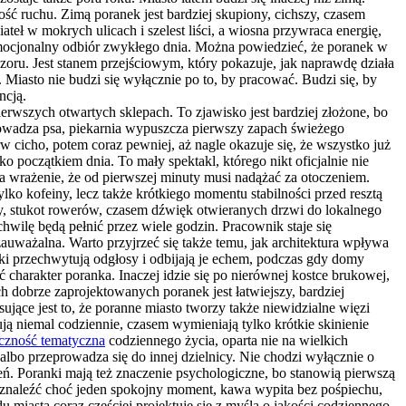
ość ruchu. Zimą poranek jest bardziej skupiony, cichszy, czasem
ateł w mokrych ulicach i szelest liści, a wiosna przywraca energię,
e emocjonalny odbiór zwykłego dnia. Można powiedzieć, że poranek w
zoru. Jest stanem przejściowym, który pokazuje, jak naprawdę działa
iasto nie budzi się wyłącznie po to, by pracować. Budzi się, by
ncją.
erwszych otwartych sklepach. To zjawisko jest bardziej złożone, bo
prowadza psa, piekarnia wypuszcza pierwszy zapach świeżego
rw cicho, potem coraz pewniej, aż nagle okazuje się, że wszystko już
o początkiem dnia. To mały spektakl, którego nikt oficjalnie nie
a wrażenie, że od pierwszej minuty musi nadążać za otoczeniem.
lko kofeiny, lecz także krótkiego momentu stabilności przed resztą
wy, stukot rowerów, czasem dźwięk otwieranych drzwi do lokalnego
wilę będą pełnić przez wiele godzin. Pracownik staje się
uważalna. Warto przyjrzeć się także temu, jak architektura wpływa
oki przechwytują odgłosy i odbijają je echem, podczas gdy domy
arakter poranka. Inaczej idzie się po nierównej kostce brukowej,
h dobrze zaprojektowanych poranek jest łatwiejszy, bardziej
ujące jest to, że poranne miasto tworzy także niewidzialne więzi
ją niemal codziennie, czasem wymieniają tylko krótkie skinienie
czność tematyczna
codziennego życia, oparta nie na wielkich
 albo przeprowadza się do innej dzielnicy. Nie chodzi wyłącznie o
ń. Poranki mają też znaczenie psychologiczne, bo stanowią pierwszą
się znaleźć choć jeden spokojny moment, kawa wypita bez pośpiechu,
 miasta coraz częściej projektuje się z myślą o jakości codziennego