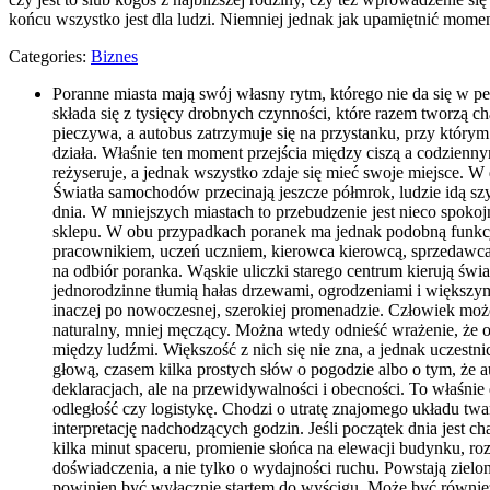
końcu wszystko jest dla ludzi. Niemniej jednak jak upamiętnić mome
Categories:
Biznes
Poranne miasta mają swój własny rytm, którego nie da się w pe
składa się z tysięcy drobnych czynności, które razem tworzą 
pieczywa, a autobus zatrzymuje się na przystanku, przy którym 
działa. Właśnie ten moment przejścia między ciszą a codziennym
reżyseruje, a jednak wszystko zdaje się mieć swoje miejsce.
Światła samochodów przecinają jeszcze półmrok, ludzie idą szyb
dnia. W mniejszych miastach to przebudzenie jest nieco spok
sklepu. W obu przypadkach poranek ma jednak podobną funkcję:
pracownikiem, uczeń uczniem, kierowca kierowcą, sprzedawca 
na odbiór poranka. Wąskie uliczki starego centrum kierują świ
jednorodzinne tłumią hałas drzewami, ogrodzeniami i większy
inaczej po nowoczesnej, szerokiej promenadzie. Człowiek może 
naturalny, mniej męczący. Można wtedy odnieść wrażenie, że ot
między ludźmi. Większość z nich się nie zna, a jednak uczestn
głową, czasem kilka prostych słów o pogodzie albo o tym, że 
deklaracjach, ale na przewidywalności i obecności. To właśnie 
odległość czy logistykę. Chodzi o utratę znajomego układu tw
interpretację nadchodzących godzin. Jeśli początek dnia jest c
kilka minut spaceru, promienie słońca na elewacji budynku, ro
doświadczenia, a nie tylko o wydajności ruchu. Powstają zielon
powinien być wyłącznie startem do wyścigu. Może być również 